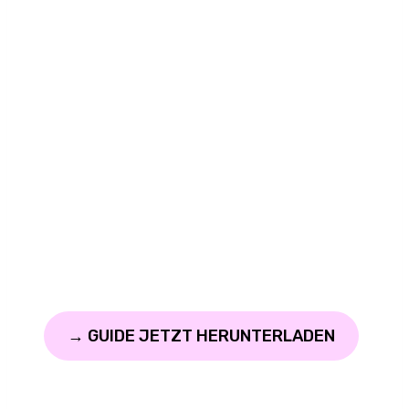
Mikroabenteuer
für diesen
Sommer
Mach’s wie Mia, die immer noch auf
Johanna wartet, bis sie endlich Zeit hat,
gemeinsam paddeln zu gehen. Oder
mach dich frei von den
Terminkalendern anderer und geh solo.
Your Summer. Your Choice.
→ GUIDE JETZT HERUNTERLADEN