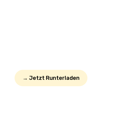
Kinder… Und
Verpflichtungen…
… dann drück “Pause”. Pump das Board
auf. Und geh paddeln. Ohne schlechtes
Gewissen. Ohne andere Leute. Ohne
Kalender. Nur You. New Jork. And iSUP.
→ Jetzt Runterladen