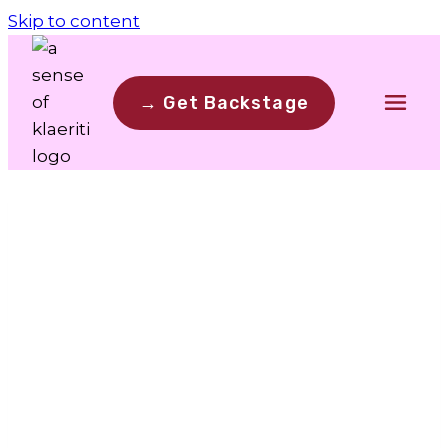
Skip to content
→ Get Backstage
Wenn der Alltag
ruft… Und das
Fernweh… Die